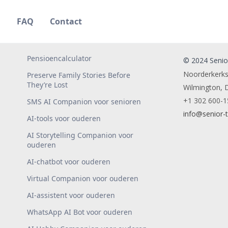
g
FAQ
Contact
Pensioencalculator
© 2024 Senior
Noorderkerks
Preserve Family Stories Before
They’re Lost
Wilmington, 
+1 302 600-1
SMS AI Companion voor senioren
info@senior-
AI-tools voor ouderen
AI Storytelling Companion voor
ouderen
AI-chatbot voor ouderen
Virtual Companion voor ouderen
AI-assistent voor ouderen
WhatsApp AI Bot voor ouderen