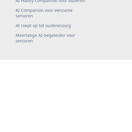
AI Hobby Companion voor ouderen
AI Companion voor eenzame
senioren
AI roept op tot ouderenzorg
Meertalige AI-begeleider voor
senioren