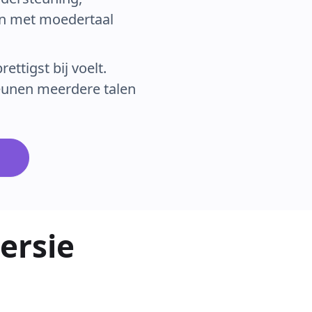
en met moedertaal
rettigst bij voelt.
eunen meerdere talen
e
versie