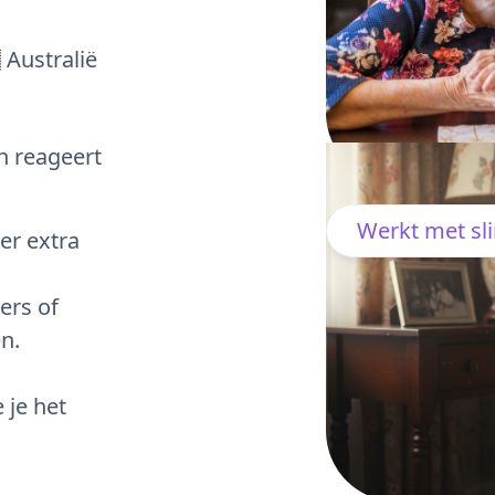
 Australië
n reageert
Werkt met sl
er extra
ers of
n.
 je het