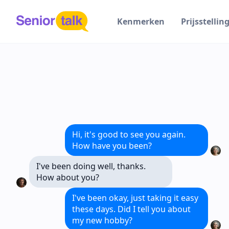
Kenmerken
Prijsstellin
Hi, it's good to see you again.
How have you been?
I've been doing well, thanks.
How about you?
I've been okay, just taking it easy
these days. Did I tell you about
my new hobby?