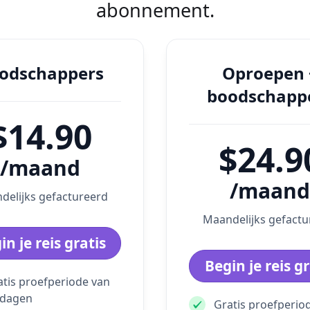
abonnement.
odschappers
Oproepen 
boodschapp
$14.90
$24.9
/maand
/maand
delijks gefactureerd
Maandelijks gefactu
in je reis gratis
Begin je reis gr
atis proefperiode van
 dagen
Gratis proefperio