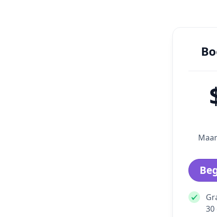
Bo
Maan
Beg
Gr
30