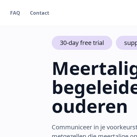
g
FAQ
Contact
30-day free trial
supp
Meertalig
begeleid
ouderen
Communiceer in je voorkeurst
metgezellen die meertalige o