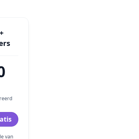
+
ers
0
reerd
atis
de van