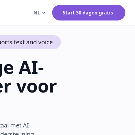
NL
Start 30 dagen gratis
orts text and voice
e AI-
er voor
aal met AI-
ndersteuning,