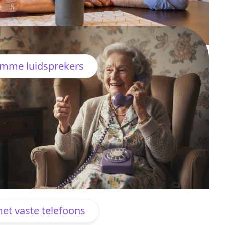
imme luidsprekers
et vaste telefoons