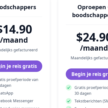
odschappers
Oproepen 
boodschapp
$14.90
$24.9
/maand
/maand
delijks gefactureerd
Maandelijks gefactu
in je reis gratis
Begin je reis gr
atis proefperiode van
 dagen
Gratis proefperio
atsApp
30 dagen
cebook Messenger
Tekstberichten (S