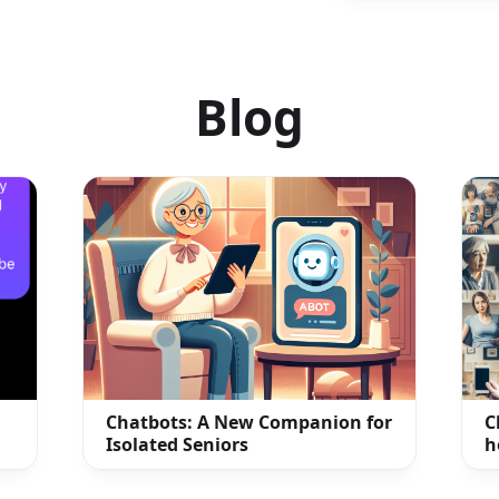
Blog
Chatbots: A New Companion for
C
Isolated Seniors
h