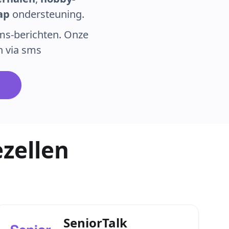
ap
ondersteuning.
ms-berichten. Onze
 via sms
e
ezellen
SeniorTalk