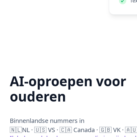
Te
AI-oproepen voor
ouderen
Binnenlandse nummers in
🇳🇱NL · 🇺🇸 VS · 🇨🇦 Canada · 🇬🇧 VK · 🇦🇺