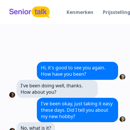
Kenmerken
Prijsstellin
Hi, it's good to see you again.
How have you been?
I've been doing well, thanks.
How about you?
I've been okay, just taking it easy
these days. Did I tell you about
my new hobby?
No, what is it?