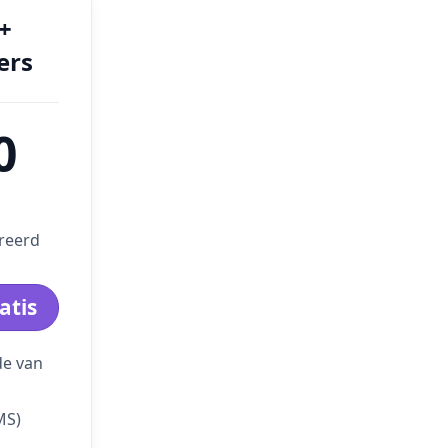
+
ers
0
reerd
atis
de van
MS)