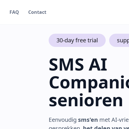
g
FAQ
Contact
30-day free trial
supp
SMS AI
Compani
senioren
Eenvoudig
sms'en
met AI-vrie
gesprekken,
het delen van v