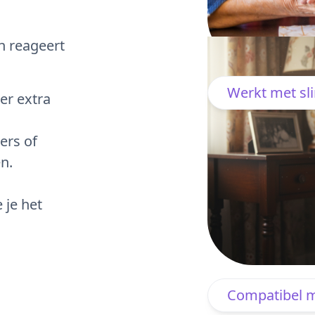
n reageert
Werkt met sl
er extra
ers of
n.
 je het
Compatibel m