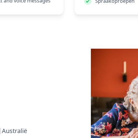
xt and voice messages
Spraakoproepen
 Australië