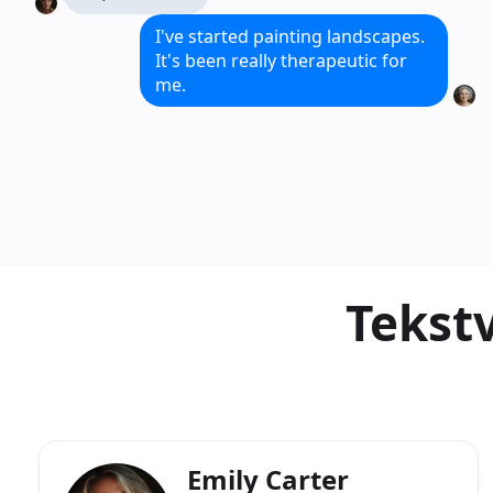
I've started painting landscapes.
It's been really therapeutic for
me.
Tekstv
Emily Carter