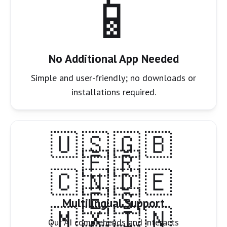
📱
No Additional App Needed
Simple and user-friendly; no downloads or
installations required.
🇺🇸🇬🇧
🇫🇷
🇨🇳🇩🇪
🇪🇸
Multilingual Support
🇲🇽🇮🇳
Our AI comprehends and interacts